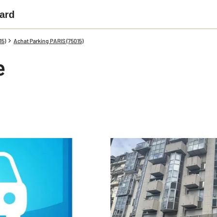
ard
15)
Achat Parking PARIS (75015)
e