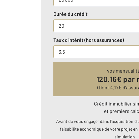
Durée du crédit
Taux d'intérêt (hors assurances)
vos mensualit
120.16
€ par 
(Dont
4.17
€ d’assur
Crédit immobilier si
et premiers calc
Avant de vous engager dans l’acquisition d’u
faisabilité économique de votre projet en 
simulation