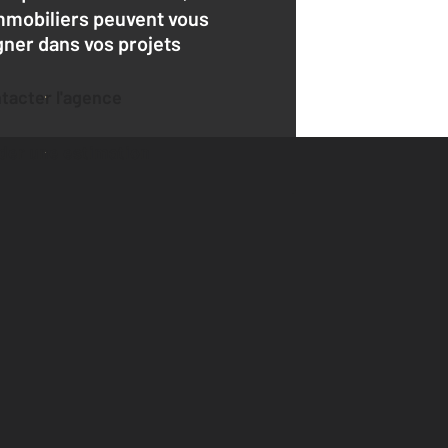
mmobiliers peuvent vous
er dans vos projets
ntacter l'agence
der une estimation